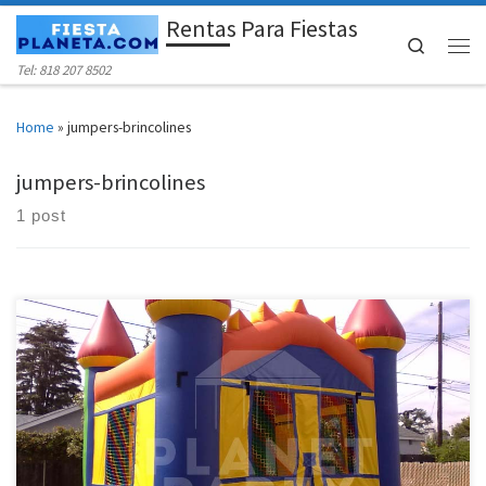
Rentas Para Fiestas
Skip to content
Search
Men
Tel: 818 207 8502
Home
»
jumpers-brincolines
jumpers-brincolines
1 post
Jumpers/Brincolin para Renta Precio de Renta 1 Jumper $150.00
Jumpers / Brincolines | San Fernando Valley | Van Nuys | Panorama
City Jumpers para Rentar | San Fernando Valley | Santa Clarita |
Calabasas