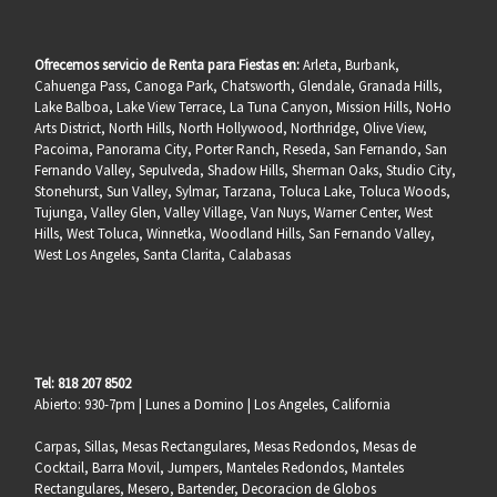
Ofrecemos servicio de Renta para Fiestas en:
Arleta, Burbank,
Cahuenga Pass, Canoga Park, Chatsworth, Glendale, Granada Hills,
Lake Balboa, Lake View Terrace, La Tuna Canyon, Mission Hills, NoHo
Arts District, North Hills, North Hollywood, Northridge, Olive View,
Pacoima, Panorama City, Porter Ranch, Reseda, San Fernando, San
Fernando Valley, Sepulveda, Shadow Hills, Sherman Oaks, Studio City,
Stonehurst, Sun Valley, Sylmar, Tarzana, Toluca Lake, Toluca Woods,
Tujunga, Valley Glen, Valley Village, Van Nuys, Warner Center, West
Hills, West Toluca, Winnetka, Woodland Hills, San Fernando Valley,
West Los Angeles, Santa Clarita, Calabasas
Tel: 818 207 8502
Abierto: 930-7pm | Lunes a Domino | Los Angeles, California
Carpas, Sillas, Mesas Rectangulares, Mesas Redondos, Mesas de
Cocktail, Barra Movil, Jumpers, Manteles Redondos, Manteles
Rectangulares, Mesero, Bartender, Decoracion de Globos