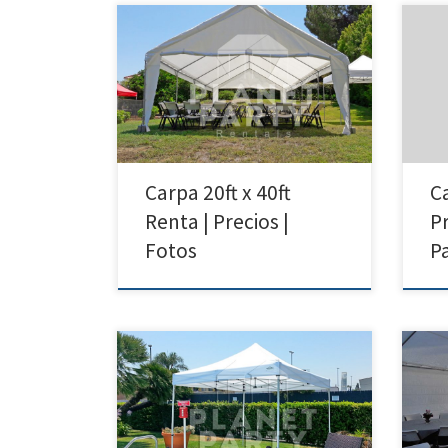
20ft x 40ft Carpa | Precios | Fotos –
10ft 
Carpas para Renta 818 207 8502 20ft
Carp
x 40ft Carpa Precio de Renta 20ft x
x 30
40ft Carpa $400.00 Carpas para
30ft
fiestas|Van
para
Nuys|Arleta|SunValley|Pacoima|NorthH
Van 
ollywood|SanFernando|Sylmar
Calif
Carpa 20ft x 40ft
Ca
Renta | Precios |
Pr
Fotos
P
10ft x 10ft Carpa | Precios | Fotos –
Plan
Carpas para Renta Tel: 818 207 8502
8502
10ft x 10ft Carpa Precio de Renta 10ft
obte
x 10ft Carpa $50.00 Carpas para
algu
fiestas|Van
equi