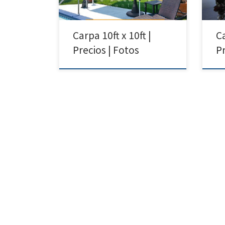
Nuys|Arleta|SunValley|Pacoima|NorthH
7pm 
ollywood|SanFernando|Sylmar
8502
Carpa 10ft x 10ft |
C
De R
20ft
Precios | Fotos
P