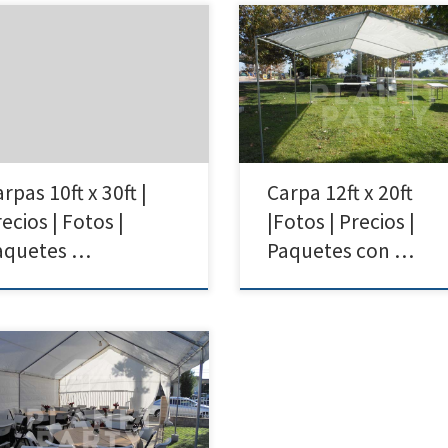
x 30ft Carpa | Precios | Fotos –
12ft x 20ft Carpa | Precios | Fotos 
as para Renta 818 207 8502 10ft
Carpas para Renta Tel: 818 207 8
ft Carpa Precio de Renta 10ft x
12ft x 20ft Carpa Precio de Renta
 Carpa $175.00 Carpas 10ft x 30ft
x 20ft Carpa $75.00 Carpa para B
 rentar | San Fernando Valley |
Fiestas Cumpleanos Bautismo| Sa
Nuys North Hollywood Reseda,
Fernando Valley | Simi Valley| San
ornia
Clarita| Van Nuys
rpas 10ft x 30ft |
Carpa 12ft x 20ft
ecios | Fotos |
|Fotos | Precios |
aquetes …
Paquetes con …
etPartyRentals.com | Tel: 818 207
 Por favor, llámenos para
ner un presupuesto o si tiene
na pregunta sobre nuestro
po Horario de Servicios: 930am-