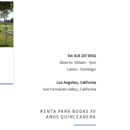
–
502
 12ft
odas
n
ta
Tel: 818 207 8502
Abierto: 930am - 7pm
Lunes - Domingo
Los Angeles, California
San Fernando Valley, California
RENTA PARA BODAS XV
ANOS QUINCEANERA