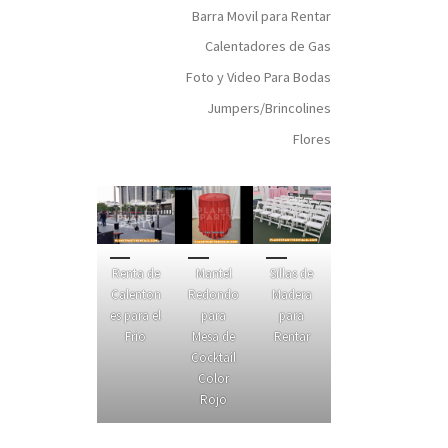
Barra Movil para Rentar
Calentadores de Gas
Foto y Video Para Bodas
Jumpers/Brincolines
Flores
Renta de
Mantel
Sillas de
Calenton
Redondo
Madera
es para el
para
para
Frio
Mesa de
Rentar
Cocktail
Color
Rojo