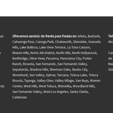
que
Ofrecemos servicio de Renta para Fiestas en:
Arleta, Burbank,
Tel
Cahuenga Pass, Canoga Park, Chatsworth, Glendale, Granada
Abi
Hills, Lake Balboa, Lake View Terrace, La Tuna Canyon,
a
Mission Hills, NoHo Arts District, North Hills, North Hollywood,
Car
Northridge, Olive View, Pacoima, Panorama City, Porter
de 
Ranch, Reseda, San Fernando, San Fernando Valley,
Man
Sepulveda, Shadow Hills, Sherman Oaks, Studio City,
Gl
Stonehurst, Sun Valley, Sylmar, Tarzana, Toluca Lake, Toluca
Woods, Tujunga, Valley Glen, Valley Village, Van Nuys, Warner
más
Center, West Hills, West Toluca, Winnetka, Woodland Hills,
San Fernando Valley, West Los Angeles, Santa Clarita,
Calabasas