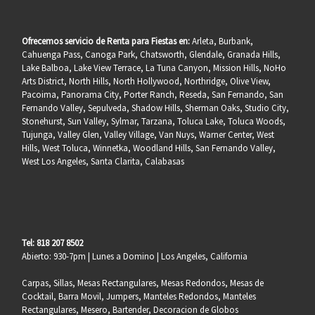
Ofrecemos servicio de Renta para Fiestas en:
Arleta, Burbank,
Cahuenga Pass, Canoga Park, Chatsworth, Glendale, Granada Hills,
Lake Balboa, Lake View Terrace, La Tuna Canyon, Mission Hills, NoHo
Arts District, North Hills, North Hollywood, Northridge, Olive View,
Pacoima, Panorama City, Porter Ranch, Reseda, San Fernando, San
Fernando Valley, Sepulveda, Shadow Hills, Sherman Oaks, Studio City,
Stonehurst, Sun Valley, Sylmar, Tarzana, Toluca Lake, Toluca Woods,
Tujunga, Valley Glen, Valley Village, Van Nuys, Warner Center, West
Hills, West Toluca, Winnetka, Woodland Hills, San Fernando Valley,
West Los Angeles, Santa Clarita, Calabasas
Tel: 818 207 8502
Abierto: 930-7pm | Lunes a Domino | Los Angeles, California
Carpas, Sillas, Mesas Rectangulares, Mesas Redondos, Mesas de
Cocktail, Barra Movil, Jumpers, Manteles Redondos, Manteles
Rectangulares, Mesero, Bartender, Decoracion de Globos