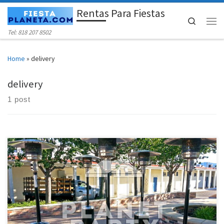
Rentas Para Fiestas
Skip to content
Search
Men
Tel: 818 207 8502
Home
»
delivery
delivery
1 post
Planet Party Rentals 818 458 5314 Calentones Precio de Renta
Calenton con un Tanque de Gas Propano $70.00 Calentones / Heater
para su Fiesta