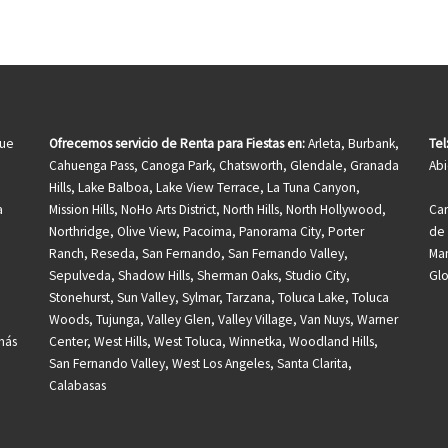
que
Ofrecemos servicio de Renta para Fiestas en:
Arleta, Burbank,
Tel
Cahuenga Pass, Canoga Park, Chatsworth, Glendale, Granada
Abi
Hills, Lake Balboa, Lake View Terrace, La Tuna Canyon,
a
Mission Hills, NoHo Arts District, North Hills, North Hollywood,
Car
Northridge, Olive View, Pacoima, Panorama City, Porter
de 
Ranch, Reseda, San Fernando, San Fernando Valley,
Man
Sepulveda, Shadow Hills, Sherman Oaks, Studio City,
Gl
Stonehurst, Sun Valley, Sylmar, Tarzana, Toluca Lake, Toluca
Woods, Tujunga, Valley Glen, Valley Village, Van Nuys, Warner
más
Center, West Hills, West Toluca, Winnetka, Woodland Hills,
San Fernando Valley, West Los Angeles, Santa Clarita,
Calabasas