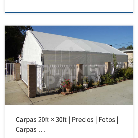
20ft x 30ft Carpa | Precios | Fotos – Party Tent Rentals 818 207 8502 20ft
x 30ft Carpa Precio de Renta 20ft x 30ft Carpa $300.00 Tent | Party Tent
Rentals San Fernando Valley | Simi Valley| Santa Clarita| Van Nuys
Carpa para Rentar | Fotos | Precios
Carpas 20ft × 30ft | Precios | Fotos |
Carpas …