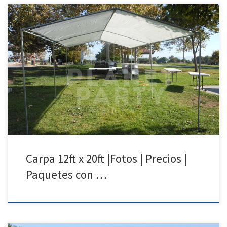
12ft x 20ft Carpa | Precios | Fotos – Carpas para Renta Tel: 818 207 8502
12ft x 20ft Carpa Precio de Renta 12ft x 20ft Carpa $75.00 Carpa para
Bodas Fiestas Cumpleanos Bautismo| San Fernando Valley | Simi
Valley| Santa Clarita| Van Nuys
Carpa 12ft x 20ft |Fotos | Precios |
Paquetes con …