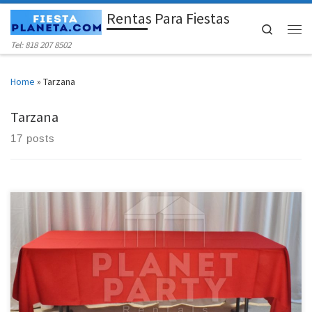
Rentas Para Fiestas
Skip to content
Search
Men
Tel: 818 207 8502
Home
»
Tarzana
Tarzana
17 posts
Manteles Para Rentar | Manteles Rectangulares | Manteles Redondos
Manteles (Tablecloths / Linens) Manteles Rectangulares (Rectangular
Tablecloth) Precio de Renta Mantel para Mesas Rectangular de 6 Pies
$8.00 Mantel para Mesa Rectangular de 6 pies (Largo hasta el Suelo)
$11.00 Mantel Redondo (Round Tablecloth) Precio de Renta Mantel