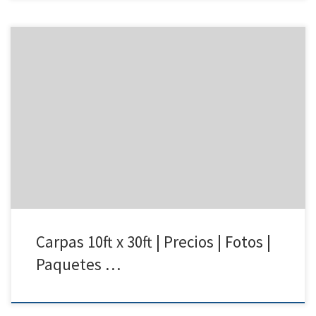
10ft x 30ft Carpa | Precios | Fotos – Carpas para Renta 818 207 8502
10ft x 30ft Carpa Precio de Renta 10ft x 30ft Carpa $175.00 Carpas 10ft
x 30ft para rentar | San Fernando Valley | Van Nuys North Hollywood
Reseda, California
Carpas 10ft x 30ft | Precios | Fotos |
Paquetes …