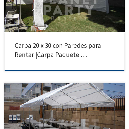
Carpa para Rentar | Fotos | Precios Carpa […]
Carpa 20 x 30 con Paredes para
Rentar |Carpa Paquete …
10ft x 30ft Carpa | Precios | Fotos – Carpas para Renta Tel: 818 207
8502 10ft x 30ft Carpa Precio de Renta 10ft x 30ft Carpa $175.00 10 x 30
carpa para rentar – Precios y Combos para rentar – Fiestas
Cumpleanos XV Anos Carpas 10ft x 30ft para […]