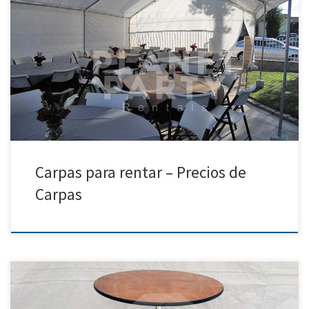
PlanetPartyRentals.com | Tel: 818 207 8502 Por favor, llámenos para
obtener un presupuesto o si tiene alguna pregunta sobre nuestro
equipo Horario de Servicios: 930am-7pm Lunes a Domingo – Tel: 818
207- 8502 Carpas Renta de Carpas Precio De Renta 20ft x 90ft Carpa
$900.00 20ft x 80ft Carpa […]
Carpas para rentar – Precios de
Carpas