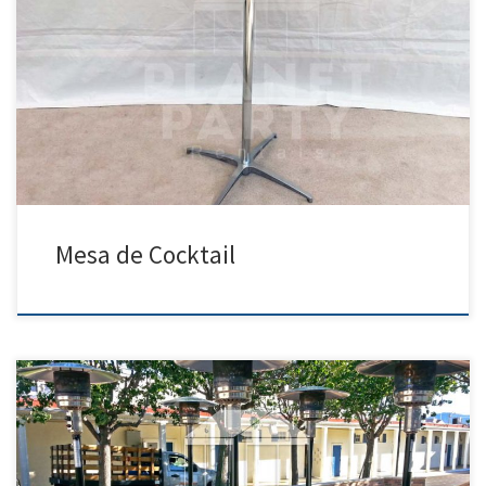
Mesa de Cocktail | Manteles para Rentar Precios de Renta Tel: 818 458
5314 Precios: Mesas (Redondas/Rectangulares) y Sillas Precio de Renta
Silla de Plastico 0.99 Silla de Madera $2.50 Mesa Rectangular (6ft x
2.5ft) $7.00 Mesas Redonda (60″ Redonda) $10.00 Silla de Plastico para
Ninos $1.25 Mesa de Cocktail […]
Mesa de Cocktail
Planet Party Rentals 818 458 5314 Calentones Precio de Renta