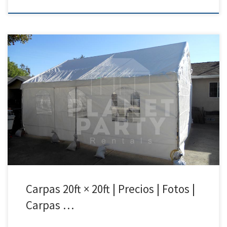
20ft x 20ft Carpa | Precios | Fotos – Party Tent Rentals 818 207 8502 20ft
x 20ft Carpa Precio de Renta 20ft x 20ft Carpa $250.00 Carpas para
Rentar | Party Tent Rentals | San Fernando Valley | Simi Valley| Santa
Clarita| Van Nuys | Fotos y Precios | […]
Carpas 20ft × 20ft | Precios | Fotos |
Carpas …