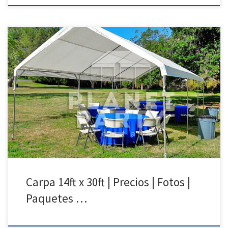
14ft x 30ft Carpa | Precios | Fotos – Carpas para Renta 818 207 8502
14ft x 30ft Carpa Precio de Renta 14ft x 30ft Carpa $200.00 Carpas para
fiestas|Van
Nuys|Arleta|SunValley|Pacoima|NorthHollywood|SanFernando|Sylmar
Carpa 14ft x 30ft | Precios | Fotos |
Paquetes …