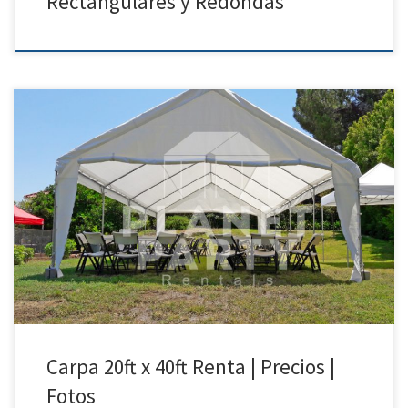
Rectangulares y Redondas
20ft x 40ft Carpa | Precios | Fotos – Carpas para Renta 818 207 8502
20ft x 40ft Carpa Precio de Renta 20ft x 40ft Carpa $400.00 Carpas para
fiestas|Van
Nuys|Arleta|SunValley|Pacoima|NorthHollywood|SanFernando|Sylmar
Carpa 20ft x 40ft Renta | Precios |
Fotos