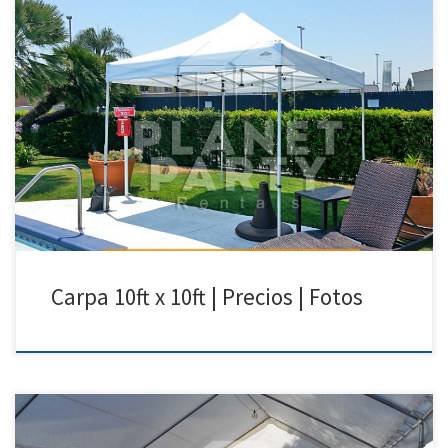
10ft x 10ft Carpa | Precios | Fotos – Carpas para Renta Tel: 818 207 8502
10ft x 10ft Carpa Precio de Renta 10ft x 10ft Carpa $50.00 Carpas para
fiestas|Van
Nuys|Arleta|SunValley|Pacoima|NorthHollywood|SanFernando|Sylmar
Carpa 10ft x 10ft | Precios | Fotos