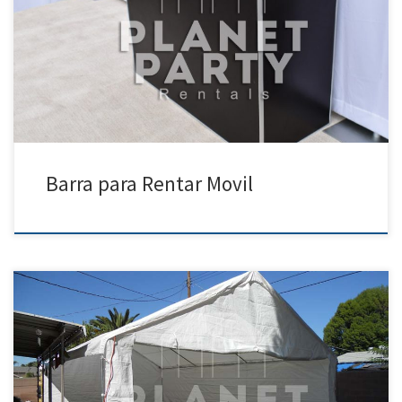
Barra para Rentar Precio de Renta Barra para Rentar $100.00 Barar
para Rentar para Fiestas Eventos XV Anos
Barra para Rentar Movil
20ft x 30ft Carpa | Precios | Fotos – Party Tent Rentals 818 207 8502 20ft
x 30ft Carpa Precio de Renta 20ft x 30ft Carpa $300.00 Tent | Party Tent
Rentals San Fernando Valley | Simi Valley| Santa Clarita| Van Nuys