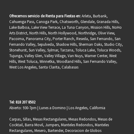
Ofrecemos servicio de Renta para Fiestas en:
Arleta, Burbank,
Cahuenga Pass, Canoga Park, Chatsworth, Glendale, Granada Hills,
Lake Balboa, Lake View Terrace, La Tuna Canyon, Mission Hills, NoHo
Arts District, North Hills, North Hollywood, Northridge, Olive View,
Pacoima, Panorama City, Porter Ranch, Reseda, San Fernando, San
Fernando Valley, Sepulveda, Shadow Hills, Sherman Oaks, Studio City,
Stonehurst, Sun Valley, Sylmar, Tarzana, Toluca Lake, Toluca Woods,
Tujunga, Valley Glen, Valley Village, Van Nuys, Warner Center, West
Hills, West Toluca, Winnetka, Woodland Hills, San Fernando Valley,
West Los Angeles, Santa Clarita, Calabasas
Tel: 818 207 8502
Abierto: 930-7pm | Lunes a Domino | Los Angeles, California
Carpas, Sillas, Mesas Rectangulares, Mesas Redondos, Mesas de
Cocktail, Barra Movil, Jumpers, Manteles Redondos, Manteles
Rectangulares, Mesero, Bartender, Decoracion de Globos