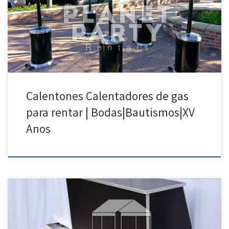
Calenton con un Tanque de Gas Propano $70.00 Calentones / Heater
para su Fiesta
Calentones Calentadores de gas
para rentar | Bodas|Bautismos|XV
Anos