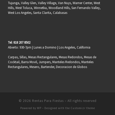
Tujunga, Valley Glen, Valley Village, Van Nuys, Warner Center, West
Hills, West Toluca, Winnetka, Woodland Hills, San Fernando Valley,
West Los Angeles, Santa Clarita, Calabasas
Tel: 818 207 8502
Abierto: 930-7pm | Lunes a Domino | Los Angeles, California
Carpas, Sillas, Mesas Rectangulares, Mesas Redondos, Mesas de
Cocktail, Barra Movil, Jumpers, Manteles Redondos, Manteles
Rectangulares, Mesero, Bartender, Decoracion de Globos
© 2026
Rentas Para Fiestas
– All rights reserved
Powered by
WP
– Designed with the
Customizr theme