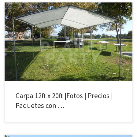
12ft x 20ft Carpa | Precios | Fotos – Carpas para Renta Tel: 818 207 8502
12ft x 20ft Carpa Precio de Renta 12ft x 20ft Carpa $75.00 Carpa para
Bodas Fiestas Cumpleanos Bautismo| San Fernando Valley | Simi
Valley| Santa Clarita| Van Nuys
Carpa 12ft x 20ft |Fotos | Precios |
Paquetes con …