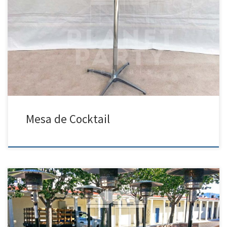
Mesa de Cocktail | Manteles para Rentar Precios de Renta Tel: 818 458
5314 Precios: Mesas (Redondas/Rectangulares) y Sillas Precio de Renta
Silla de Plastico 0.99 Silla de Madera $2.50 Mesa Rectangular (6ft x
2.5ft) $7.00 Mesas Redonda (60″ Redonda) $10.00 Silla de Plastico para
Ninos $1.25 Mesa de Cocktail […]
Mesa de Cocktail
Planet Party Rentals 818 458 5314 Calentones Precio de Renta