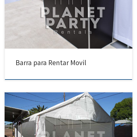
Barra para Rentar Precio de Renta Barra para Rentar $100.00 Barar
para Rentar para Fiestas Eventos XV Anos
Barra para Rentar Movil
20ft x 30ft Carpa | Precios | Fotos – Party Tent Rentals 818 207 8502 20ft
x 30ft Carpa Precio de Renta 20ft x 30ft Carpa $300.00 Tent | Party Tent
Rentals San Fernando Valley | Simi Valley| Santa Clarita| Van Nuys