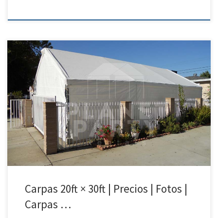
20ft x 30ft Carpa | Precios | Fotos – Party Tent Rentals 818 207 8502 20ft
x 30ft Carpa Precio de Renta 20ft x 30ft Carpa $300.00 Tent | Party Tent
Rentals San Fernando Valley | Simi Valley| Santa Clarita| Van Nuys
Carpa para Rentar | Fotos | Precios
Carpas 20ft × 30ft | Precios | Fotos |
Carpas …