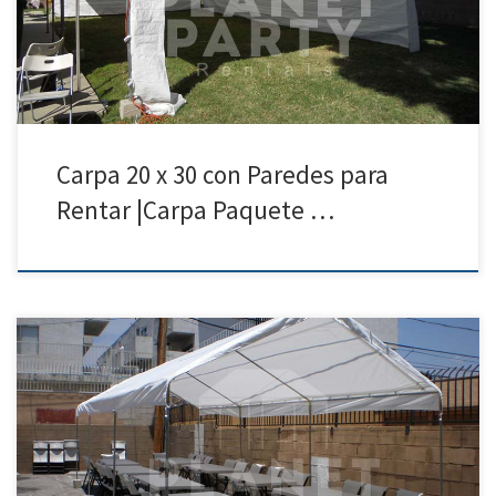
Carpa para Rentar | Fotos | Precios Carpa […]
Carpa 20 x 30 con Paredes para
Rentar |Carpa Paquete …
10ft x 30ft Carpa | Precios | Fotos – Carpas para Renta Tel: 818 207
8502 10ft x 30ft Carpa Precio de Renta 10ft x 30ft Carpa $175.00 10 x 30
carpa para rentar – Precios y Combos para rentar – Fiestas
Cumpleanos XV Anos Carpas 10ft x 30ft para […]