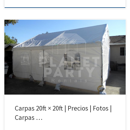
20ft x 20ft Carpa | Precios | Fotos – Party Tent Rentals 818 207 8502 20ft
x 20ft Carpa Precio de Renta 20ft x 20ft Carpa $250.00 Carpas para
Rentar | Party Tent Rentals | San Fernando Valley | Simi Valley| Santa
Clarita| Van Nuys | Fotos y Precios | […]
Carpas 20ft × 20ft | Precios | Fotos |
Carpas …