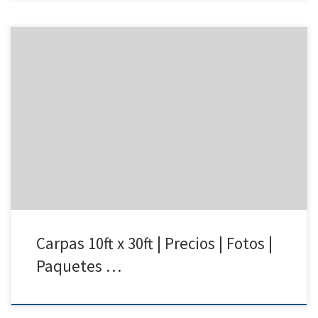
10ft x 30ft Carpa | Precios | Fotos – Carpas para Renta 818 207 8502
10ft x 30ft Carpa Precio de Renta 10ft x 30ft Carpa $175.00 Carpas 10ft
x 30ft para rentar | San Fernando Valley | Van Nuys North Hollywood
Reseda, California
Carpas 10ft x 30ft | Precios | Fotos |
Paquetes …