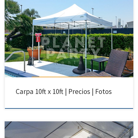
10ft x 10ft Carpa | Precios | Fotos – Carpas para Renta Tel: 818 207 8502
10ft x 10ft Carpa Precio de Renta 10ft x 10ft Carpa $50.00 Carpas para
fiestas|Van
Nuys|Arleta|SunValley|Pacoima|NorthHollywood|SanFernando|Sylmar
Carpa 10ft x 10ft | Precios | Fotos