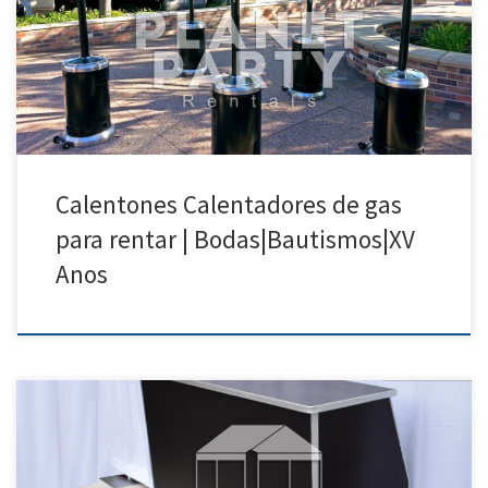
Calenton con un Tanque de Gas Propano $70.00 Calentones / Heater
para su Fiesta
Calentones Calentadores de gas
para rentar | Bodas|Bautismos|XV
Anos