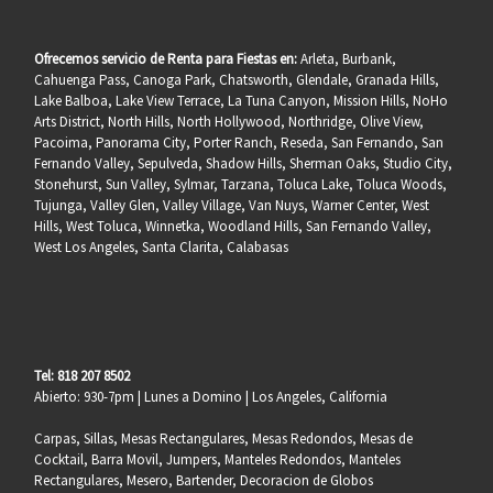
Ofrecemos servicio de Renta para Fiestas en:
Arleta, Burbank,
Cahuenga Pass, Canoga Park, Chatsworth, Glendale, Granada Hills,
Lake Balboa, Lake View Terrace, La Tuna Canyon, Mission Hills, NoHo
Arts District, North Hills, North Hollywood, Northridge, Olive View,
Pacoima, Panorama City, Porter Ranch, Reseda, San Fernando, San
Fernando Valley, Sepulveda, Shadow Hills, Sherman Oaks, Studio City,
Stonehurst, Sun Valley, Sylmar, Tarzana, Toluca Lake, Toluca Woods,
Tujunga, Valley Glen, Valley Village, Van Nuys, Warner Center, West
Hills, West Toluca, Winnetka, Woodland Hills, San Fernando Valley,
West Los Angeles, Santa Clarita, Calabasas
Tel: 818 207 8502
Abierto: 930-7pm | Lunes a Domino | Los Angeles, California
Carpas, Sillas, Mesas Rectangulares, Mesas Redondos, Mesas de
Cocktail, Barra Movil, Jumpers, Manteles Redondos, Manteles
Rectangulares, Mesero, Bartender, Decoracion de Globos