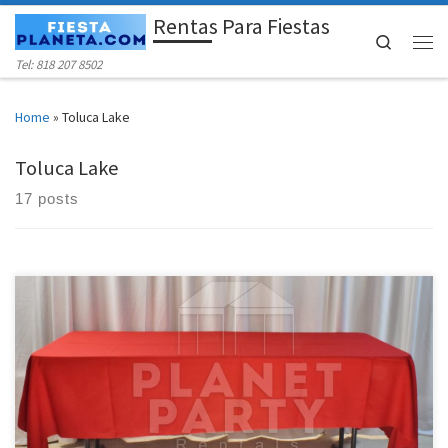
Rentas Para Fiestas
Skip to content
Search
Men
Tel: 818 207 8502
Home
»
Toluca Lake
Toluca Lake
17 posts
Manteles Para Rentar | Manteles Rectangulares | Manteles Redondos
Manteles (Tablecloths / Linens) Manteles Rectangulares (Rectangular
Tablecloth) Precio de Renta Mantel para Mesas Rectangular de 6 Pies
$8.00 Mantel para Mesa Rectangular de 6 pies (Largo hasta el Suelo)
$11.00 Mantel Redondo (Round Tablecloth) Precio de Renta Mantel