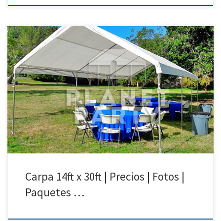
14ft x 30ft Carpa | Precios | Fotos – Carpas para Renta 818 207 8502
14ft x 30ft Carpa Precio de Renta 14ft x 30ft Carpa $200.00 Carpas para
fiestas|Van
Nuys|Arleta|SunValley|Pacoima|NorthHollywood|SanFernando|Sylmar
Carpa 14ft x 30ft | Precios | Fotos |
Paquetes …