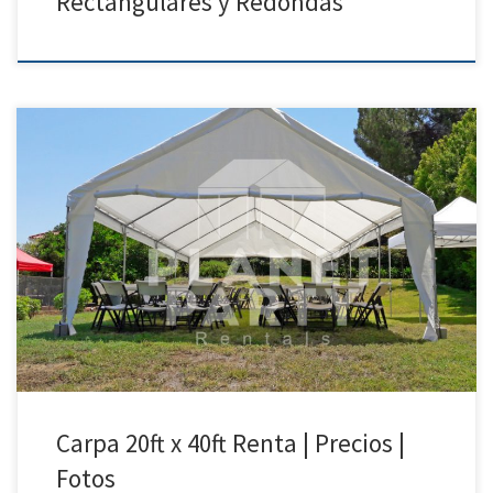
Rectangulares y Redondas
20ft x 40ft Carpa | Precios | Fotos – Carpas para Renta 818 207 8502
20ft x 40ft Carpa Precio de Renta 20ft x 40ft Carpa $400.00 Carpas para
fiestas|Van
Nuys|Arleta|SunValley|Pacoima|NorthHollywood|SanFernando|Sylmar
Carpa 20ft x 40ft Renta | Precios |
Fotos