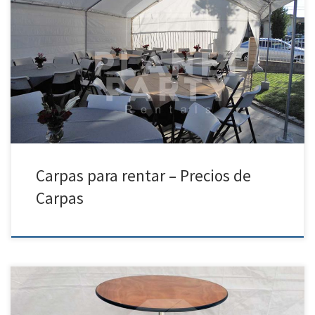
PlanetPartyRentals.com | Tel: 818 207 8502 Por favor, llámenos para
obtener un presupuesto o si tiene alguna pregunta sobre nuestro
equipo Horario de Servicios: 930am-7pm Lunes a Domingo – Tel: 818
207- 8502 Carpas Renta de Carpas Precio De Renta 20ft x 90ft Carpa
$900.00 20ft x 80ft Carpa […]
Carpas para rentar – Precios de
Carpas